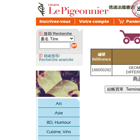
搜尋/ Recherche
編號
精確搜尋/
Référence
Recherche avancée
GEOM
188000282
DIFFER
商品