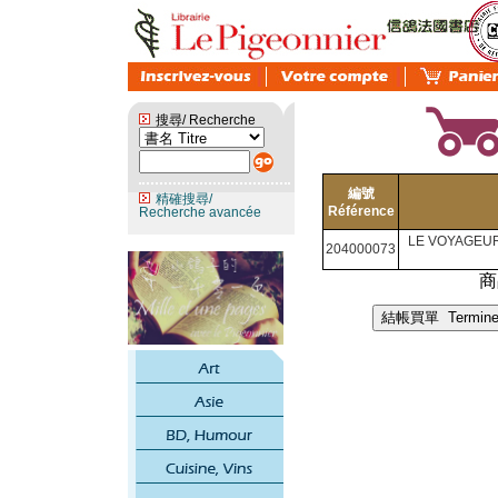
搜尋/ Recherche
編號
精確搜尋/
Référence
Recherche avancée
LE VOYAGEU
204000073
商