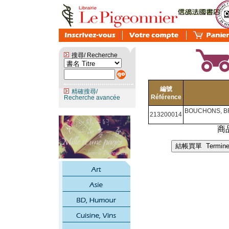
搜尋/ Recherche
編號
精確搜尋/
Référence
Recherche avancée
BOUCHONS, B
213200014
商品