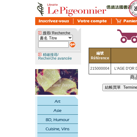
搜尋/ Recherche
編號
精確搜尋/
Référence
Recherche avancée
215000004
L'AGE D'OR
商品