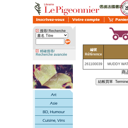
搜尋/ Recherche
編號
精確搜尋/
Référence
Recherche avancée
261100039
MUDDY WATE
商品