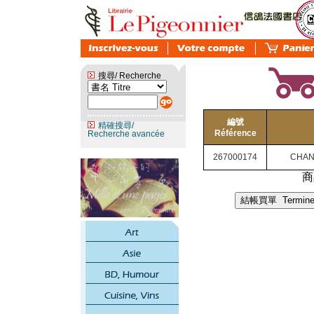
搜尋/ Recherche
編號
精確搜尋/
Référence
Recherche avancée
267000174
CHAN
商