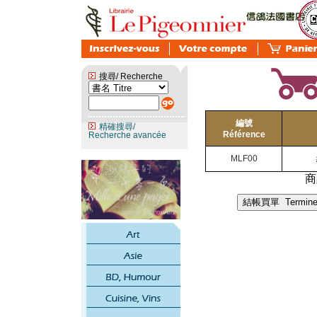
搜尋/ Recherche
編號
精確搜尋/
Référence
Recherche avancée
MLF00
商