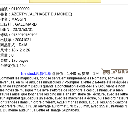
編號：011000009
書名：AZERTY(L'ALPHABET DU MONDE)
作者：MASSIN
出版社：GALLIMARD
ISBN：2070750701
條碼：9782070750702
出版年：20041021
商品形式：Relié
尺寸：18 x 2 x 26
重量：0
頁數：175 pages
台幣定價:1,440
En stock現貨供應
會員價：1,440 元 數量:
Comment les majuscules, dont se servaient uniquement les Romains, sont-elles
devenues, en mille ans, des minuscules ? Pourquoi la lettre Z a-t-elle été reléguée 
la fin de l'alphabet ? Depuis quand la ponctuation existe-t-elle ? D'où vient le nom
des notes de musique ? Ce livre s'efforce de répondre à ces questions, et à bien
d'autres aussi que font naître les cinq mille ans d'histoire de l'écriture, avec les lettr
d'un alphabet qui, depuis un siècle, avec les machines à écrire, puis les ordinateurs
sont rangées dans un ordre différent, AZERTY chez nous, auquel les Anglo-Saxons
ont préféré QWERTY. Un ouvrage au format 170 x 255 mm, avec 355 illustrations N 
B. Du même auteur : La Lettre et l'Image ; Alphabets.