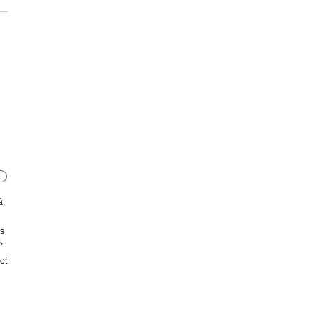
à
es
,
et