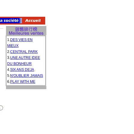
1.
DES VIES EN
MIEUX
2.
CENTRAL PARK
3.
UNE AUTRE IDEE
DU BONHEUR
4.
SIX ANS DEJA
5.
N'OUBLIER JAMAIS
6.
PLAY WITH ME