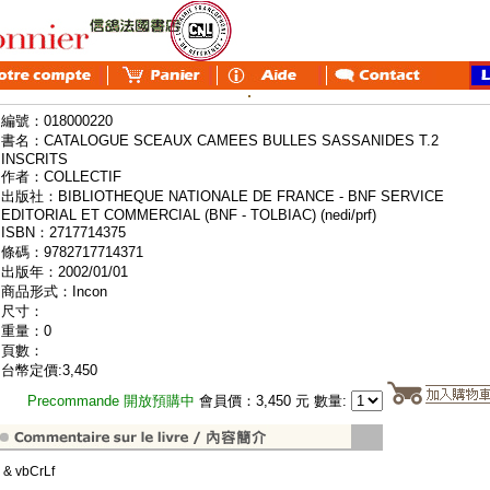
編號：018000220
書名：CATALOGUE SCEAUX CAMEES BULLES SASSANIDES T.2
INSCRITS
作者：COLLECTIF
出版社：BIBLIOTHEQUE NATIONALE DE FRANCE - BNF SERVICE
EDITORIAL ET COMMERCIAL (BNF - TOLBIAC) (nedi/prf)
ISBN：2717714375
條碼：9782717714371
出版年：2002/01/01
商品形式：Incon
尺寸：
重量：0
頁數：
台幣定價:3,450
Precommande 開放預購中
會員價：3,450 元 數量:
" & vbCrLf