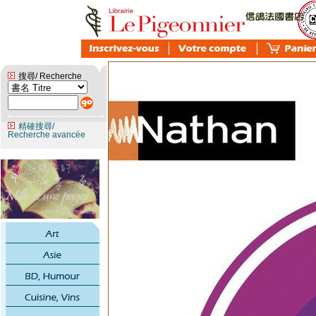
搜尋/ Recherche
精確搜尋/
Recherche avancée