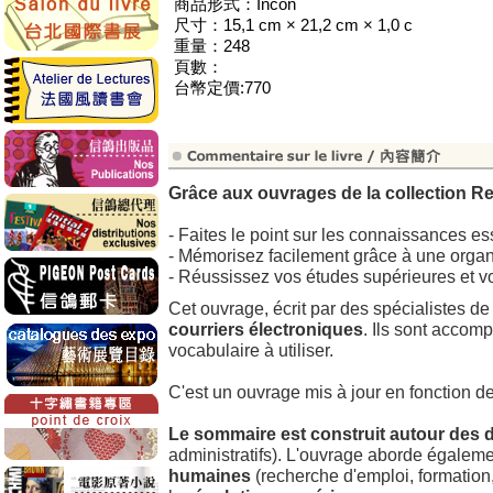
商品形式：Incon
尺寸：15,1 cm × 21,2 cm × 1,0 c
重量：248
頁數：
台幣定價:770
Grâce aux ouvrages de la collection Re
- Faites le point sur les connaissances ess
- Mémorisez facilement grâce à une organ
- Réussissez vos études supérieures et 
Cet ouvrage, écrit par des spécialistes d
courriers électroniques
. Ils sont accom
vocabulaire à utiliser.
C'est un ouvrage mis à jour en fonction de 
Le sommaire est construit autour des d
administratifs). L'ouvrage aborde égalem
humaines
(recherche d'emploi, formation,