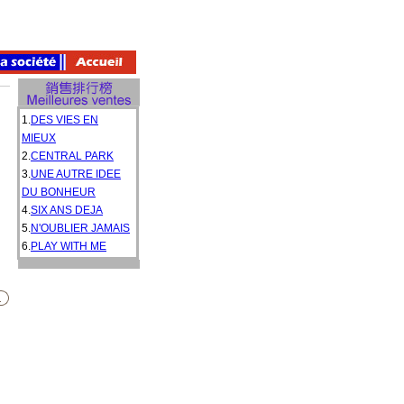
1.
DES VIES EN
MIEUX
2.
CENTRAL PARK
3.
UNE AUTRE IDEE
DU BONHEUR
4.
SIX ANS DEJA
5.
N'OUBLIER JAMAIS
6.
PLAY WITH ME