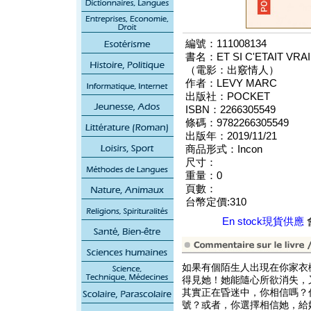
編號：111008134
書名：ET SI C'ETAIT VRAI.
（電影：出竅情人）
作者：LEVY MARC
出版社：POCKET
ISBN：2266305549
條碼：9782266305549
出版年：2019/11/21
商品形式：Incon
尺寸：
重量：0
頁數：
台幣定價:310
En stock現貨供應
如果有個陌生人出現在你家衣
得見她！她能隨心所欲消失，
其實正在昏迷中，你相信嗎？
號？或者，你選擇相信她，給