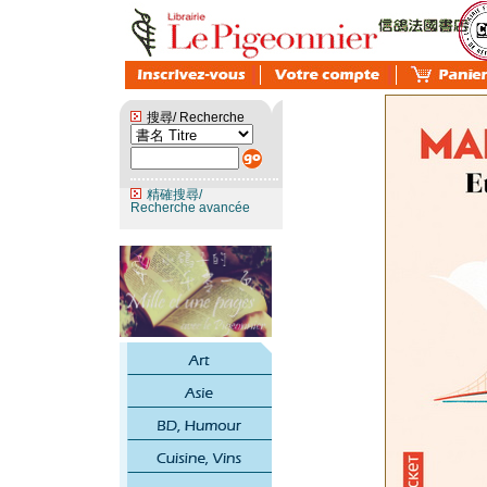
搜尋/ Recherche
精確搜尋/
Recherche avancée