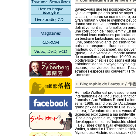
Saviez-vous que les poissons-clowns
Que le requin-pelerin peut se noyer 
catalan, le merou se nomme nero, par
tyran romain ? Que le gymnote peut g
donna son nom au premier sous-marin
definitivement sur la femelle, en per
une corruption de " requiem " ? En in
revelant leurs curieuses particularite
un bestiaire fantastique, qui depasse
lune, poissons volants, poisson-torpil
poisson transparent, fluorescent ou l
marteau ou hippocampe), qui peuvent 
(gobie). La diversite du monde anima
de mammiferes, et environ 10 000 es
biodiversite chez les poissons est p
entrainent dans un voyage etymologiqu
oceans, les rivieres et les mers : l
etranges especes qui couvrent 71 % d
s'amusant.
Henriette Walter est professeur emeri
internationale de linguistique foncti
francaise. Aux Editions Robert Laffon
sens (1988, grand prix de l'Academie
grand prix des lectrices de Elle 1995
lettres), L'Aventure des mots venus d
Sciences expliquees a ma petite-fille
l'Ecole polytechnique, ingenieur au c
developpement dans l'industrie chimi
il a eu l'idee d'un travail etymologiqu
Walter, a abouti a L'Etonnante Histo
Mysterieuse Histoire des oiseaux (20