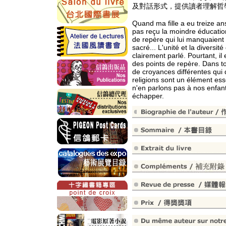
及對話形式，提供讀者理解哲
Quand ma fille a eu treize an
pas reçu la moindre éducation 
de repère qui lui manquaient : 
sacré... L'unité et la diversit
clairement parlé. Pourtant, il
des points de repère. Dans t
de croyances différentes qui
religions sont un élément ess
n'en parlons pas à nos enfant
échapper.