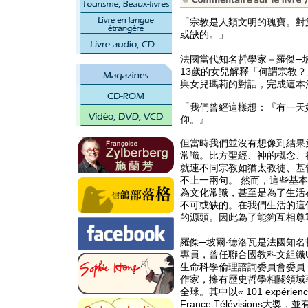
「宗教是人類文明的瑰寶。對
或缺的。」
法國當代知名哲學家－羅傑─坡爾‧德
13歲的女兒解釋「何謂宗教
與女兒瑪莉的對話，完成這本
「我們曾經這樣想：『有一天
仰。』
但當時我們並沒有想像到結果
常識。比方聖經、神的概念、
就連不同宗教如猶太教徒、基
不上一兩句。 然而，這些基
為文化常識，甚至是為了生活
不可或缺的。在我們生活的這
的源頭。因此為了能夠互相尊
羅傑─坡爾‧德洛瓦是法國知
專員，曾任聯合國教科文組織UN
生命科學倫理諮詢委員會委員（
作家，擁有歷史哲學相關領域
全球。其中以« 101 expériences 
France Télévision