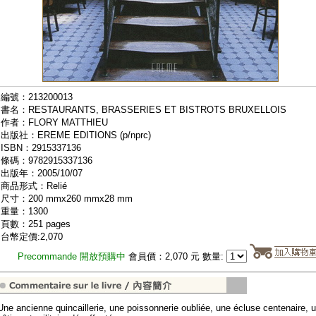
編號：213200013
書名：RESTAURANTS, BRASSERIES ET BISTROTS BRUXELLOIS
作者：FLORY MATTHIEU
出版社：EREME EDITIONS (p/nprc)
ISBN：2915337136
條碼：9782915337136
出版年：2005/10/07
商品形式：Relié
尺寸：200 mmx260 mmx28 mm
重量：1300
頁數：251 pages
台幣定價:2,070
Precommande 開放預購中
會員價：2,070 元 數量:
Une ancienne quincaillerie, une poissonnerie oubliée, une écluse centenaire, 