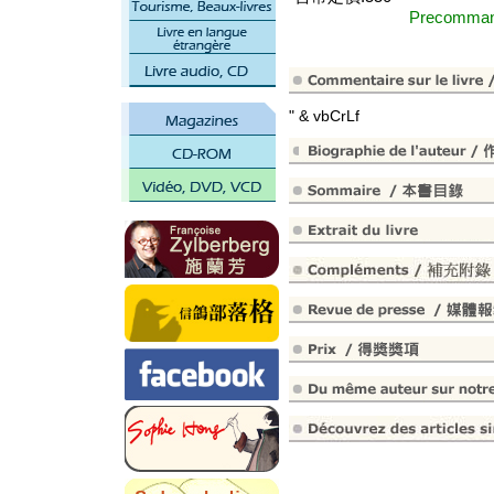
Precomm
" & vbCrLf