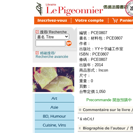
搜尋/ Recherche
編號：PCE0807
書名：材料包：PCE0807
作者：
出版社：YY十字繡工作室
精確搜尋/
ISBN：PCE0807
Recherche avancée
條碼：PCE0807
出版年：2014
商品形式：Incon
尺寸：
重量：0
頁數：
台幣定價:1,050
Precommande 開放預購中
" & vbCrLf