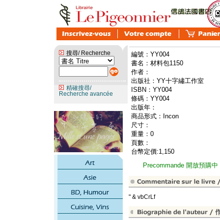
搜尋/ Recherche
編號：YY004
書名：材料包1150
作者：
出版社：YY十字繡工作室
精確搜尋/
ISBN：YY004
Recherche avancée
條碼：YY004
出版年：
商品形式：Incon
尺寸：
重量：0
頁數：
台幣定價:1,150
Precommande 開放預購中
" & vbCrLf