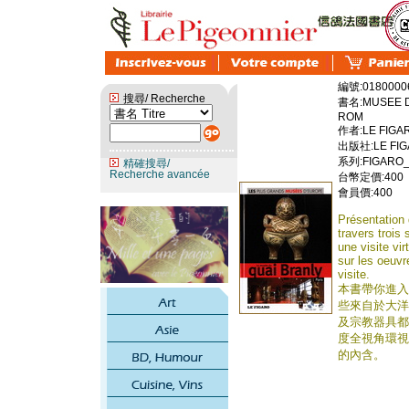
編號:0180000
搜尋/ Recherche
書名:MUSEE DU
ROM
作者:LE FIGA
出版社:LE FIGA
系列:FIGARO_
精確搜尋/
Recherche avancée
台幣定價:400
會員價:400
Présentation 
travers trois
une visite vi
sur les oeuvr
visite.
本書帶你進入充
些來自於大洋
及宗教器具都
度全視角環視
的內含。