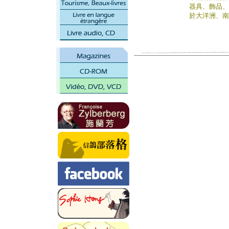
器具、飾品、
於大洋洲、南