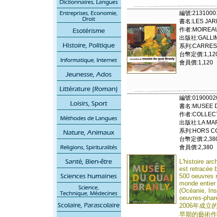
編號:2131000
書名:LES JAR
作者:MOIREAU
出版社:GALLIM
系列:CARRES
台幣定價:1,12
會員價:1,120
編號:0190002
書名:MUSEE D
作者:COLLECT
出版社:LA MAR
系列:HORS COL
台幣定價:2,38
會員價:2,380
L'histoire ar
est retracée 
500 oeuvres r
monde entier
(Océanie, Ins
oeuvres-phare
2006年成立
早期的藝術作