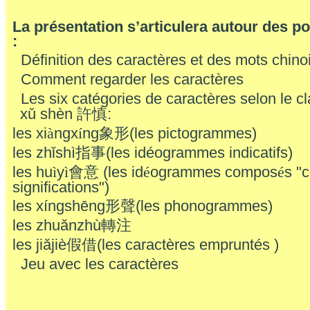
La présentation s’articulera autour des po
:
Définition des caractères et des mots chino
Comment regarder les caractères
Les six catégories de caractères selon le 
xǔ shèn
:
許慎
les xi
ngx
ng
(les pictogrammes)
à
í
象形
les zhǐshì
(les idéogrammes indicatifs)
指事
les hu
y
(les id
ogrammes compos
s "
ì
ì會意
é
é
significations")
les xíngshēng
(les phonogrammes)
形聲
les zhuǎnzhù
轉注
les jiǎjiè
(les caractères empruntés )
假借
Jeu avec les caractères