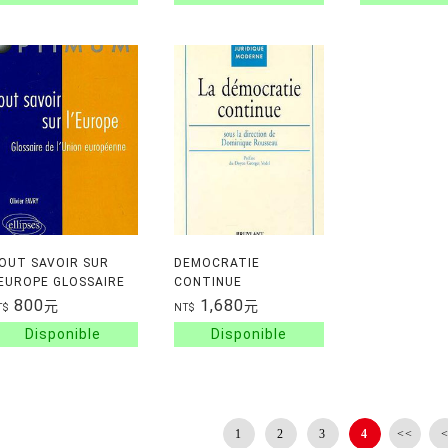
OUT SAVOIR SUR
DEMOCRATIE
'EUROPE GLOSSAIRE
CONTINUE
E L'UNION
800
1,680
元
元
T$
NT$
UROPEENNE
1
2
3
4
<<