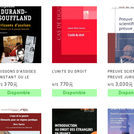
RISSONS D'ASSISES.
L'UNITE DU DROIT
PREUVE SCIE
'INSTANT OU LE
PREUVE JURI
ROCES BASCULE
370
770
3,030
元
元
元
T$
NT$
NT$