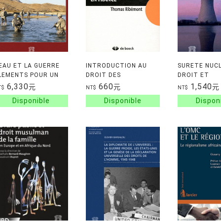
'EAU ET LA GUERRE
INTRODUCTION AU
SURETE NUCL
LEMENTS POUR UN
DROIT DES
DROIT ET
EGIME JURIDIQUE
ETRANGERS EN
GOUVERNAN
6,330
660
1,540
元
元
元
T$
NT$
NT$
FRANCE
MONDIALE