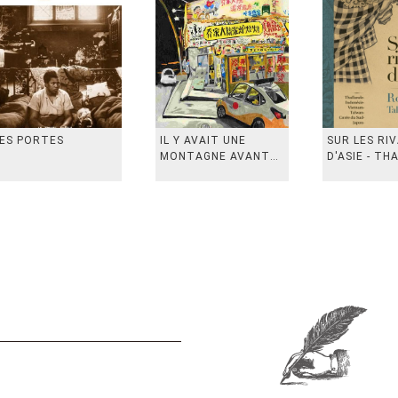
ES PORTES
IL Y AVAIT UNE
SUR LES RI
MONTAGNE AVANT
D'ASIE - TH
从前有座山
INDONESIE,
VIETN