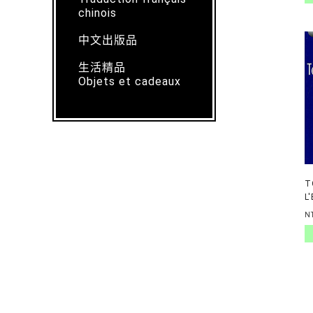
chinois
中文出版品
生活精品
Objets et cadeaux
T
L
D
N
E