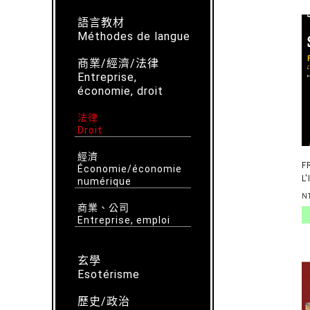
語言教材
Méthodes de langue
商業/經濟/法律
Entreprise,
économie, droit
法律
Droit
經濟
F
Économie/économie
L
numérique
P
N
商業、公司
Entreprise, emploi
玄學
Esotérisme
歷史/政治