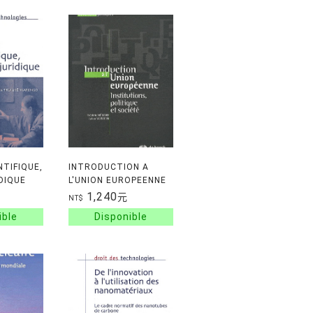
NTIFIQUE,
INTRODUCTION A
DIQUE
L'UNION EUROPEENNE
INSTITUTIONS,
1,240
元
NT$
POLITIQUES ET
SOCIETE