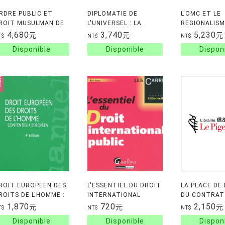
RDRE PUBLIC ET
DIPLOMATIE DE
L'OMC ET LE
ROIT MUSULMAN DE
L'UNIVERSEL : LA
REGIONALISM
A FAMILLE EN EUROPE
GUERRE FROIDE, LES
REGIONALISM
4,680
3,740
5,230
元
元
元
T$
NT$
NT$
T EN AFRIQUE DE
ETATS-UNIS ET LA
AFRICAIN
ORD
GENESE DE LA
DECLARATION
UNIVERSE
ROIT EUROPEEN DES
L'ESSENTIEL DU DROIT
LA PLACE DE 
ROITS DE L'HOMME :
INTERNATIONAL
DU CONTRAT
ONTENTIEUX
PUBLIC
GARANTIE DU
1,870
720
2,150
元
元
元
T$
NT$
NT$
UROPEEN
LA PROTECT
SOCIALE TOM