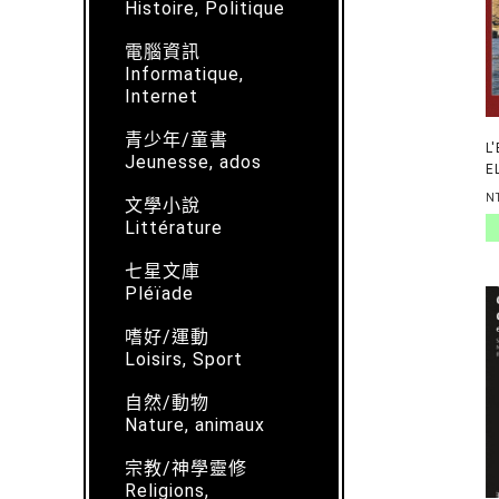
Histoire, Politique
電腦資訊
Informatique,
Internet
青少年/童書
L
Jeunesse, ados
E
R
N
文學小說
Littérature
七星文庫
Pléïade
嗜好/運動
Loisirs, Sport
自然/動物
Nature, animaux
宗教/神學靈修
Religions,