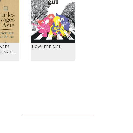
VAGES
NOWHERE GIRL
AILANDE,
 TAIWAN,