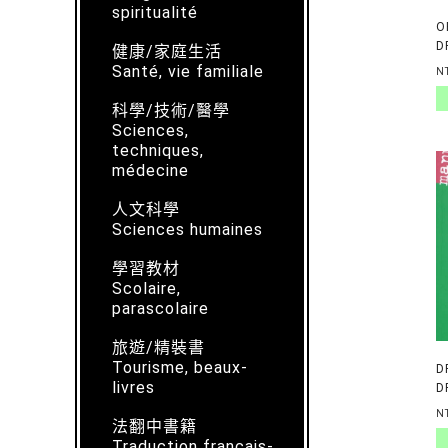
spiritualité
O
D
健康/家庭生活
L
Santé, vie familiale
N
E
N
科學/技術/醫學
Sciences,
techniques,
médecine
人文科學
Sciences humaines
學習教材
Scolaire,
parascolaire
旅遊/精裝書
Tourisme, beaux-
D
livres
D
C
N
法翻中書籍
E
Traduction français-