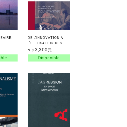
EAIRE.
DE L'INNOVATION A
L'UTILISATION DES
CE
NANOMATERIAUX - LE
3,300
元
NT$
CADRE NORMATIF DES
NANOTUBES DE
CARBONE