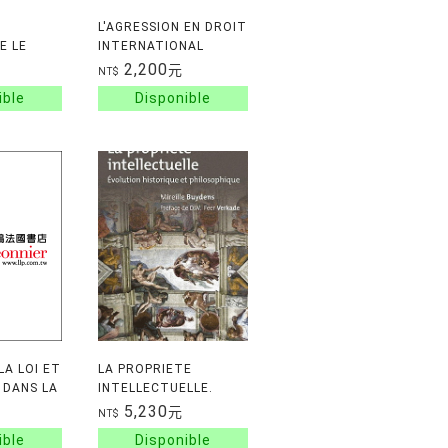
L'AGRESSION EN DROIT
E LE
INTERNATIONAL
E
2,200
元
NT$
LA LOI ET
LA PROPRIETE
 DANS LA
INTELLECTUELLE.
 DROIT A
EVOLUTION
5,230
元
NT$
ION
HISTORIQUE ET
E 1
PHILOSOPHIQUE