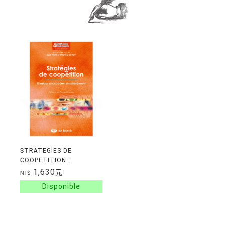
STRATEGIES DE
COOPETITION :
RIVALISER ET COOPERER
1,630
元
NT$
SIMULTANEMENT