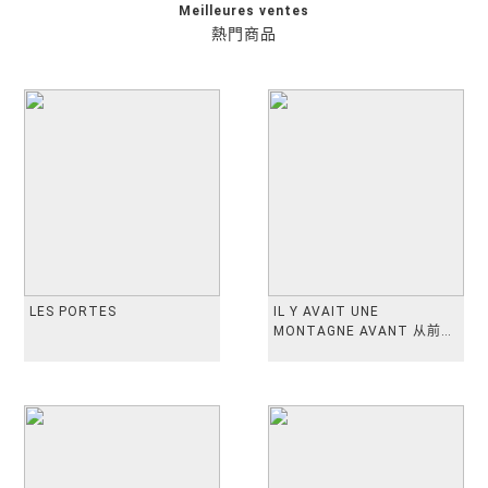
Meilleures ventes
熱門商品
LES PORTES
IL Y AVAIT UNE
MONTAGNE AVANT 从前有
座山