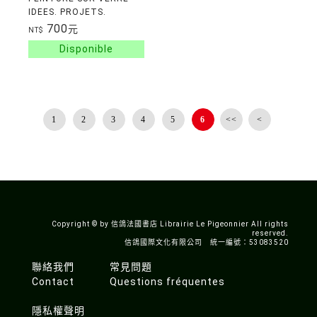
IDEES. PROJETS.
TECHNIQUES
700
元
NT$
1
2
3
4
5
6
<<
<
Copyright © by 信鴿法國書店 Librairie Le Pigeonnier All rights
reserved.
信鴿國際文化有限公司 統一編號：53083520
聯絡我們
常見問題
Contact
Questions fréquentes
隱私權聲明