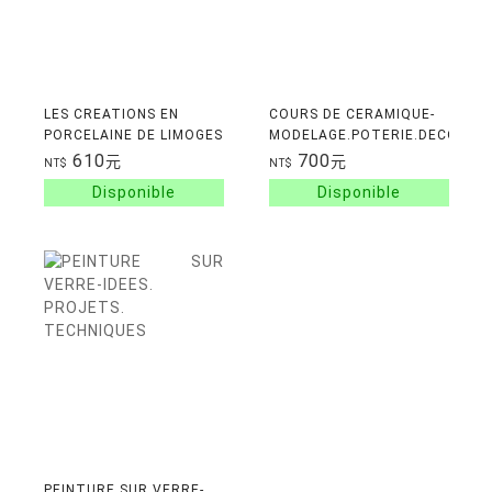
LES CREATIONS EN
COURS DE CERAMIQUE-
PORCELAINE DE LIMOGES
MODELAGE.POTERIE.DECORAT
D'EDOUARD MARCEL
610
700
元
元
NT$
NT$
SANDOZ
PEINTURE SUR VERRE-