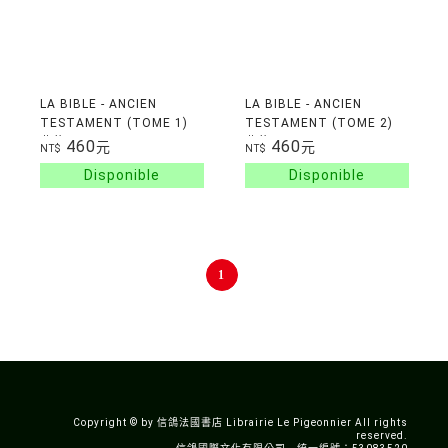
LA BIBLE - ANCIEN
LA BIBLE - ANCIEN
TESTAMENT (TOME 1)
TESTAMENT (TOME 2)
舊約
舊約
460
460
元
元
NT$
NT$
1
Copyright © by 信鴿法國書店 Librairie Le Pigeonnier All rights
reserved.