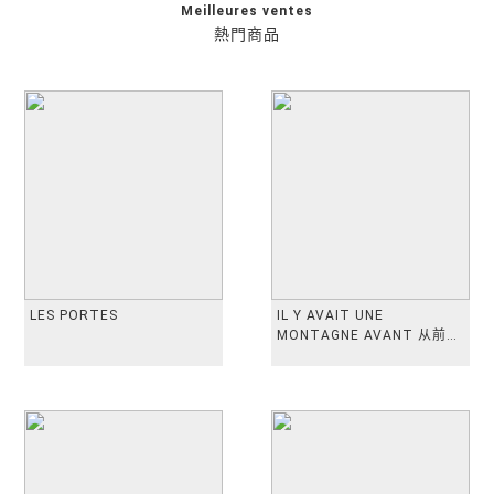
Meilleures ventes
熱門商品
LES PORTES
IL Y AVAIT UNE
MONTAGNE AVANT 从前有
座山