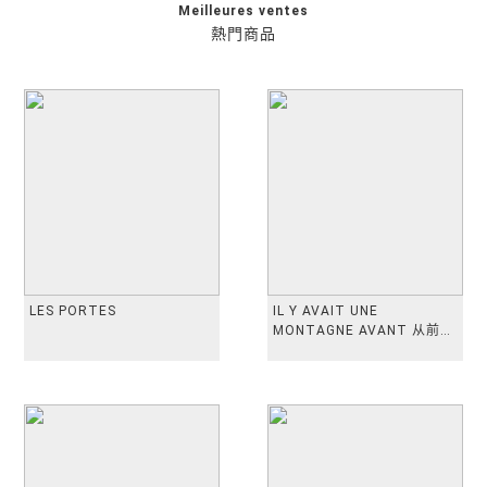
Meilleures ventes
熱門商品
LES PORTES
IL Y AVAIT UNE
MONTAGNE AVANT 从前有
座山