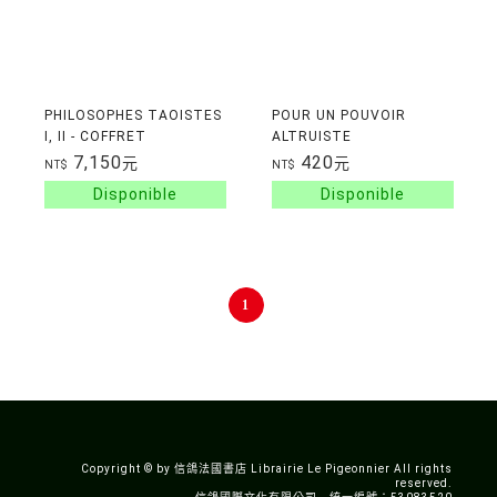
PHILOSOPHES TAOISTES
POUR UN POUVOIR
I, II - COFFRET
ALTRUISTE
7,150
420
元
元
NT$
NT$
1
Copyright © by 信鴿法國書店 Librairie Le Pigeonnier All rights
reserved.