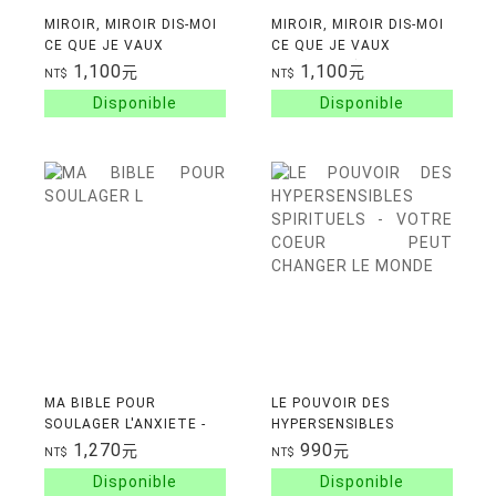
MIROIR, MIROIR DIS-MOI
MIROIR, MIROIR DIS-MOI
CE QUE JE VAUX
CE QUE JE VAUX
VRAIMENT
VRAIMENT (EDITION
1,100
1,100
元
元
NT$
NT$
PREMIUM) - L'EDITION
PREMIUM DU LIVRE
PHENOM
MA BIBLE POUR
LE POUVOIR DES
SOULAGER L'ANXIETE -
HYPERSENSIBLES
LES METHODES
SPIRITUELS - VOTRE
1,270
990
元
元
NT$
NT$
EFFICACES POUR
COEUR PEUT CHANGER
DIMINUER ET REGULER
LE MONDE