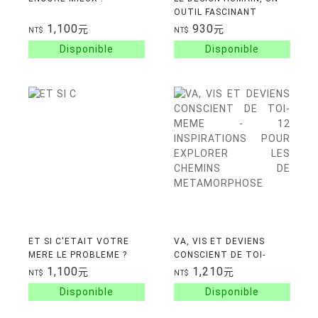
OUTIL FASCINANT
1,100
930
元
元
NT$
NT$
ET SI C'ETAIT VOTRE
VA, VIS ET DEVIENS
MERE LE PROBLEME ?
CONSCIENT DE TOI-
MEME - 12 INSPIRATIONS
1,100
1,210
元
元
NT$
NT$
POUR EXPLORER LES
CHEMINS DE
METAMORPHOSE