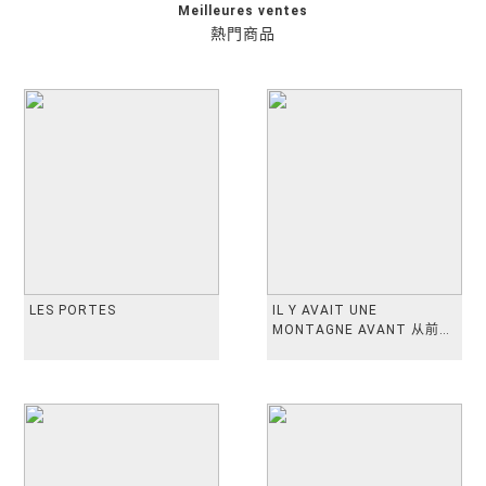
Meilleures ventes
熱門商品
LES PORTES
IL Y AVAIT UNE
MONTAGNE AVANT 从前有
座山