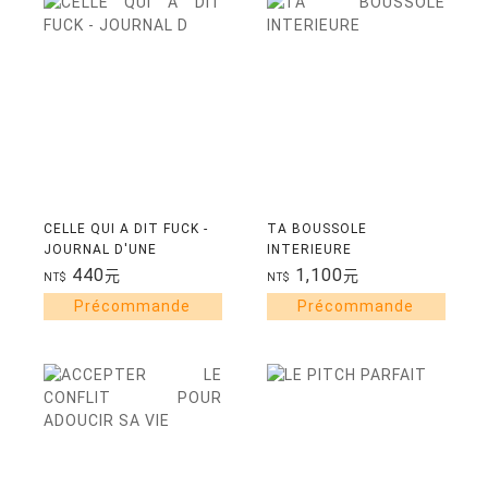
CELLE QUI A DIT FUCK -
TA BOUSSOLE
JOURNAL D'UNE
INTERIEURE
IMPARFAITE QUI DECIDE
440
1,100
元
元
NT$
NT$
D'EN FINIR AVEC LES
PRISES DE TETE