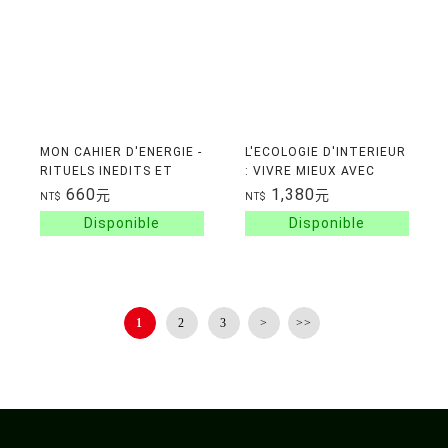
MON CAHIER D'ENERGIE -
L'ECOLOGIE D'INTERIEUR
RITUELS INEDITS ET
: VIVRE MIEUX AVEC
JEUX POUR PRENDRE
MOINS
660
1,380
元
元
NT$
NT$
SOIN DE MOI
1
2
3
>
>>