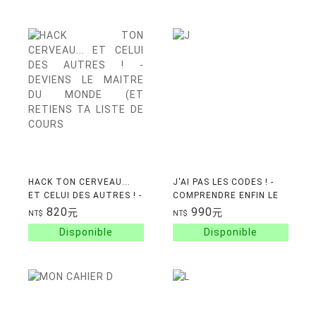
SON NIVEAU DE STR
HACK TON CERVEAU...
J'AI PAS LES CODES ! -
ET CELUI DES AUTRES ! -
COMPRENDRE ENFIN LE
DEVIENS LE MAITRE DU
MONDE QUI NOUS
820
990
元
元
NT$
NT$
MONDE (ET RETIENS TA
ENTOURE
LISTE DE COURS