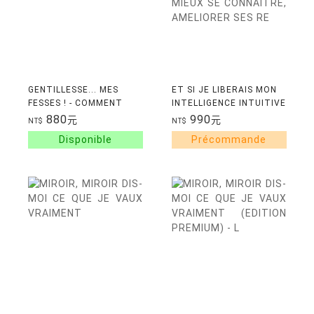
GENTILLESSE... MES
ET SI JE LIBERAIS MON
FESSES ! - COMMENT
INTELLIGENCE INTUITIVE
PASSER DE L'INTENTION
ET SPIRITUELLE ? -
880
990
元
元
NT$
NT$
DE LA GENTILLESSE A
MIEUX SE CONNAITRE,
SON INCARNATION AU Q
AMELIORER SES RE