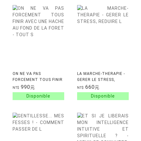
ON NE VA PAS
LA MARCHE-THERAPIE -
FORCEMENT TOUS FINIR
GERER LE STRESS,
AVEC UNE HACHE AU
REDUIRE L'ANXIETE ET
990
660
元
元
NT$
NT$
FOND DE LA FORET -
PREVENIR LA
TOUT S'EFFONDRE : UN
DEPRESSION PAR
MANUEL P
L'EXERCICE