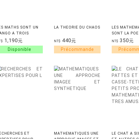
ES MATHS SONT UN
LA THEORIE DU CHAOS
LES MATHEM
ANGO A TROIS
SONT LA POE
EMPS
SCIENCES
1,190
440
350
元
元
元
T$
NT$
NT$
ECHERCHES ET
MATHEMATIQUES UNE
LE CHAT A S