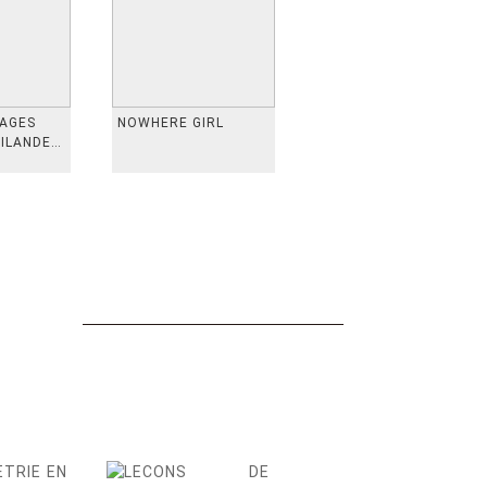
VAGES
NOWHERE GIRL
AILANDE,
 TAIWAN,