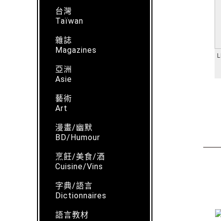
台灣
Taïwan
雜誌
Magazines
L
亞洲
Asie
藝術
Art
漫畫/幽默
BD/Humour
烹飪/美食/酒
Cuisine/Vins
字典/語言
Dictionnaires
語言教材