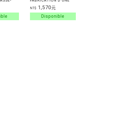
ASSE-
FABRICATION D'UNE
ETITS
ICONE MATHEMATIQUE
1,570
元
NT$
UES
NTS