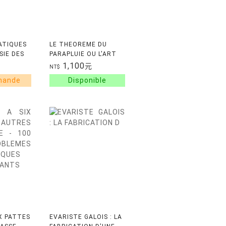
ATIQUES
LE THEOREME DU
SIE DES
PARAPLUIE OU L'ART
D'OBSERVER LE
1,100
元
NT$
MONDE DANS LE BON
SENS
IX PATTES
EVARISTE GALOIS : LA