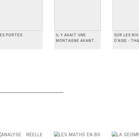
ES PORTES
IL Y AVAIT UNE
SUR LES RI
MONTAGNE AVANT
D'ASIE - TH
从前有座山
INDONESIE,
VIETN