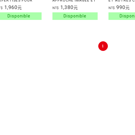
XPERTISES POUR
APPROCHE IMAGEE ET
ET AUTRES C
'ENSEIGNEMENT
SYNTHETIQUE
TETE - 100 P
1,960
1,380
990
元
元
元
T$
NT$
NT$
CIENTIFIQUE
PROBLEMES
ECHNOLOGIE -
MATHEMATIQ
CIENCES -
TRES AMUSA
ATHEMATIQUES
1