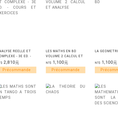
NALYSE REELLE ET
LES MATHS EN BD
LA GEOMETRI
OMPLEXE - 3E ED. -
VOLUME 2 CALCUL ET
OURS ET EXERCICES
ANALYSE
2,810
1,100
1,100
元
元
元
T$
NT$
NT$