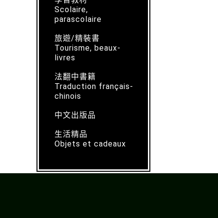
Scolaire,
parascolaire
旅遊/精裝書
Tourisme, beaux-
livres
法翻中書籍
Traduction français-
chinois
中文出版品
生活精品
Objets et cadeaux