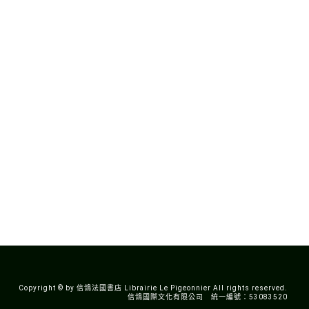
Copyright © by 信鴿法國書店 Librairie Le Pigeonnier All rights reserved.
信鴿國際文化有限公司 統一編號：53083520