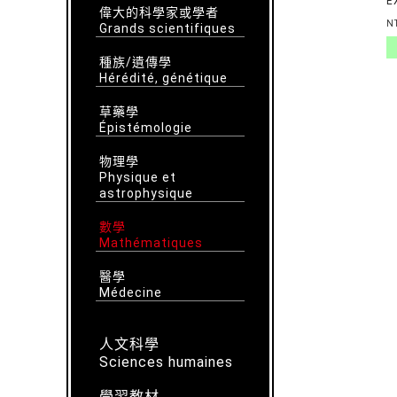
E
偉大的科學家或學者
L
N
Grands scientifiques
S
T
種族/遺傳學
S
Hérédité, génétique
M
草藥學
Épistémologie
物理學
Physique et
astrophysique
數學
Mathématiques
醫學
Médecine
人文科學
Sciences humaines
學習教材