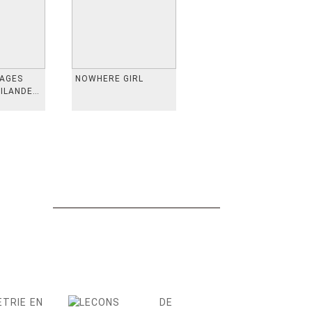
VAGES
NOWHERE GIRL
AILANDE,
 TAIWAN,