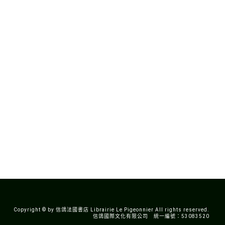
Copyright © by 信鴿法國書店 Librairie Le Pigeonnier All rights reserved.
信鴿國際文化有限公司 統一編號：53083520