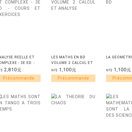
NALYSE REELLE ET
LES MATHS EN BD
LA GEOMETRI
OMPLEXE - 3E ED. -
VOLUME 2 CALCUL ET
OURS ET EXERCICES
ANALYSE
2,810
1,100
1,100
元
元
元
T$
NT$
NT$