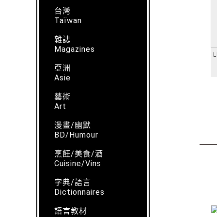
台灣
Taïwan
雜誌
Magazines
L
亞洲
Asie
藝術
Art
漫畫/幽默
BD/Humour
烹飪/美食/酒
Cuisine/Vins
字典/語言
Dictionnaires
語言教材