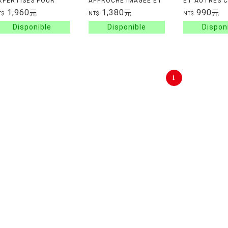
XPERTISES POUR
APPROCHE IMAGEE ET
ET AUTRES C
'ENSEIGNEMENT
SYNTHETIQUE
TETE - 100 P
1,960
1,380
990
元
元
元
T$
NT$
NT$
CIENTIFIQUE
PROBLEMES
ECHNOLOGIE -
MATHEMATIQ
CIENCES -
TRES AMUSA
ATHEMATIQUES
1