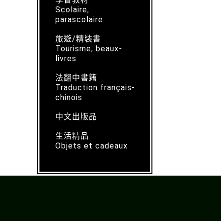
Scolaire,
parascolaire
旅遊/精裝書
Tourisme, beaux-
livres
法翻中書籍
Traduction français-
chinois
中文出版品
生活精品
Objets et cadeaux