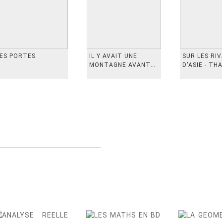
ES PORTES
IL Y AVAIT UNE
SUR LES RI
MONTAGNE AVANT
D'ASIE - TH
从前有座山
INDONESIE,
VIETN