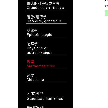
E
偉大的科學家或學者
L
N
Grands scientifiques
S
T
種族/遺傳學
S
Hérédité, génétique
M
草藥學
Épistémologie
物理學
Physique et
astrophysique
數學
Mathématiques
醫學
Médecine
人文科學
Sciences humaines
學習教材