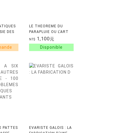
ATIQUES
LE THEOREME DU
SIE DES
PARAPLUIE OU L'ART
D'OBSERVER LE
1,100
元
NT$
MONDE DANS LE BON
SENS
IX PATTES
EVARISTE GALOIS : LA