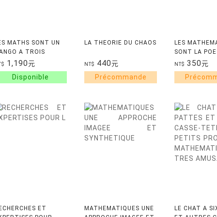
ES MATHS SONT UN
LA THEORIE DU CHAOS
LES MATHEM
ANGO A TROIS
SONT LA POE
EMPS
SCIENCES
1,190
440
350
元
元
元
T$
NT$
NT$
ECHERCHES ET
MATHEMATIQUES UNE
LE CHAT A S