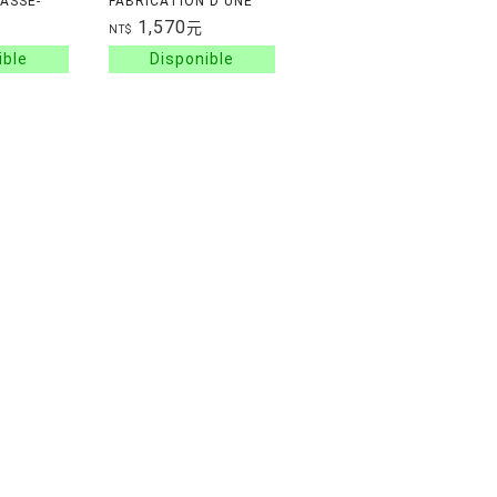
ASSE-
FABRICATION D'UNE
ETITS
ICONE MATHEMATIQUE
1,570
元
NT$
UES
NTS