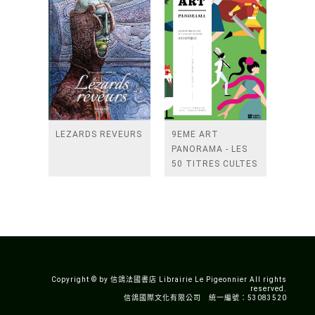
LEZARDS REVEURS
9EME ART
PANORAMA - LES
50 TITRES CULTES
DE LA BANDE
DESSINEE
ASIATIQUE
Copyright © by 信鴿法國書店 Librairie Le Pigeonnier All rights
reserved.
信鴿國際文化有限公司 統一編號：53083520