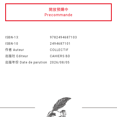
開放預購中
Precommande
ISBN-13:
9782494687103
ISBN-10
2494687101
作者 Auteur
COLLECTIF
出版社 Editeur
CAHIERS BD
出版年份 Date de parution
2026/08/05