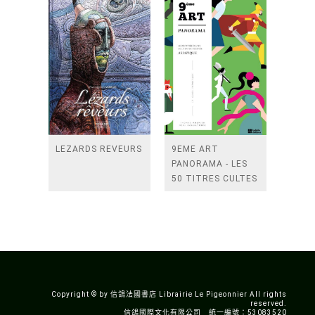
LEZARDS REVEURS
9EME ART
PANORAMA - LES
50 TITRES CULTES
DE LA BANDE
DESSINEE
ASIATIQUE
Copyright © by 信鴿法國書店 Librairie Le Pigeonnier All rights
reserved.
信鴿國際文化有限公司 統一編號：53083520