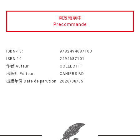
開放預購中
Precommande
ISBN-13:
9782494687103
ISBN-10
2494687101
作者 Auteur
COLLECTIF
出版社 Editeur
CAHIERS BD
出版年份 Date de parution
2026/08/05