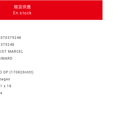
現貨供應
En stock
2070379248
0379248
UST MARCEL
LIMARD
8
O DP (170820nlitt)
pages
11 x 18
he