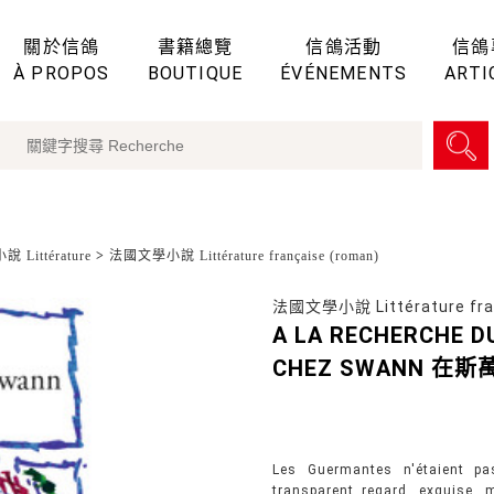
關於信鴿
書籍總覽
信鴿活動
信鴿
À PROPOS
BOUTIQUE
ÉVÉNEMENTS
ARTI
 Littérature
>
法國文學小說 Littérature française (roman)
法國文學小說 Littérature fran
A LA RECHERCHE D
CHEZ SWANN 在
Les Guermantes n'étaient pa
transparent regard, exquise, 