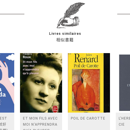
Livres similaires
相似書籍
'EST
ET MON FILS AVEC
POIL DE CAROTTE
L'HER
起就好
MOI N'APPRENDRA
CIE