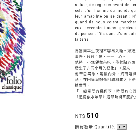
saluer, de regarder avant de ser
cela d'un homme du monde quel
leur amabilité on se disait : N
quand ils nous voient marcher,
eux, devenaient aussi gracieuse
de penser : ""ils sont d'une au
la terre.
馬塞爾畢生夜裡不容易入睡。熄燈
事件、段段回憶，一一上心。
他將一小塊餅蘸茶吃，帶著點心屑
發生了非同小可的變化」。原來，
他苦思冥想，窮搜內外，終而遠
涵，在回憶與想像相輔相成之下穿
遭世界。
「一如空間有幾何學，時間有心
《追憶似水年華》這部時間巨廈於
510
NT$
購買數量 Quantité: