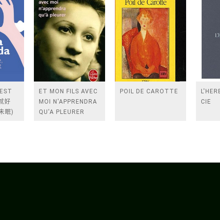
'EST
ET MON FILS AVEC
POIL DE CAROTTE
L'HER
起就好
MOI N'APPRENDRA
CIE
未眠)
QU'A PLEURER