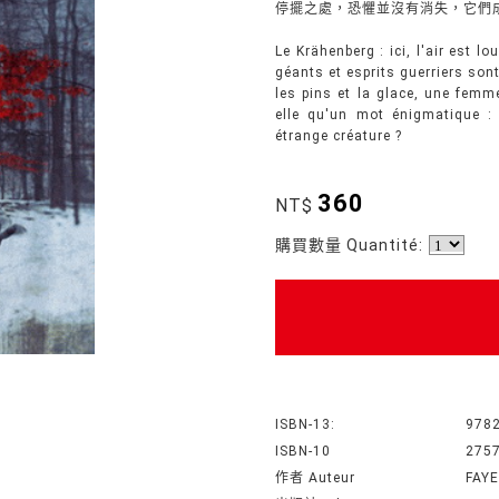
停擺之處，恐懼並沒有消失，它們成
Le Krähenberg : ici, l'air est l
géants et esprits guerriers son
les pins et la glace, une femme
elle qu'un mot énigmatique : 
étrange créature ?
360
NT$
購買數量 Quantité:
ISBN-13:
978
ISBN-10
275
作者 Auteur
FAYE