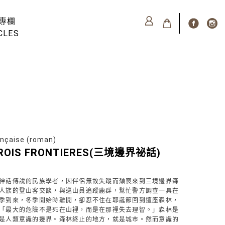
專欄
CLES
çaise (roman)
TROIS FRONTIERES(三境邊界祕話)
神話傳說的民族學者，因伴侶無故失蹤而頹喪來到三境邊界森
人族的登山客交談，與巡山員追蹤鹿群，幫忙警方調查一具在
季到來，冬季開始時離開，卻忍不住在耶誕節回到這座森林，
「最大的危險不是死在山裡，而是在那裡失去理智。」森林是
是人類意識的邊界。森林終止的地方，就是城市。然而意識的