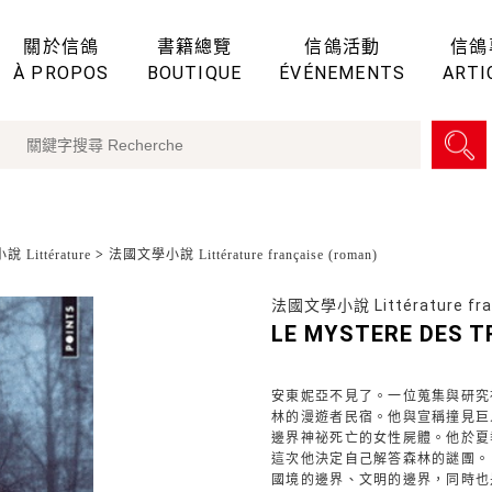
關於信鴿
書籍總覽
信鴿活動
信鴿
À PROPOS
BOUTIQUE
ÉVÉNEMENTS
ARTI
 Littérature
>
法國文學小說 Littérature française (roman)
法國文學小說 Littérature fran
LE MYSTERE DES 
安東妮亞不見了。一位蒐集與研究
林的漫遊者民宿。他與宣稱撞見巨
邊界神祕死亡的女性屍體。他於夏
這次他決定自己解答森林的謎團。
國境的邊界、文明的邊界，同時也