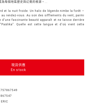
為每個地區歷史與幻覺的根源。...
ourd et la nuit froide. Un halo de légende nimbe la forêt –
t au rendez-vous. Au son des sifflements du vent, parmi
 d'une fascinante beauté apparaît et ne laisse derrière
"Paälika". Quelle est cette langue et d'où vient cette
現貨供應
En stock
2757867549
7867547
 ERIC