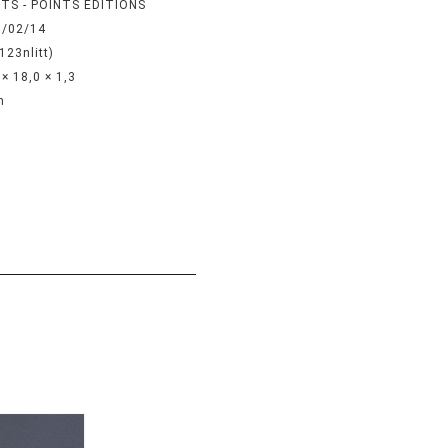
TS - POINTS EDITIONS
7/02/14
123nlitt)
 × 18,0 × 1,3
n