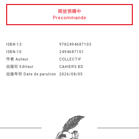
開放預購中
Precommande
ISBN-13:
9782494687103
ISBN-10
2494687101
作者 Auteur
COLLECTIF
出版社 Editeur
CAHIERS BD
出版年份 Date de parution
2026/08/05