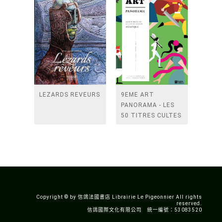
LEZARDS REVEURS
9EME ART
PANORAMA - LES
50 TITRES CULTES
DE LA BANDE
DESSINEE
ASIATIQUE
Copyright © by 信鴿法國書店 Librairie Le Pigeonnier All rights
reserved.
信鴿國際文化有限公司 統一編號：53083520