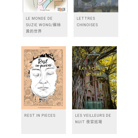
LE MONDE DE
LETTRES
SUZIE WONG/蘇絲
CHINOISES
黃的世界
REST IN PIECES
LES VEILLEURS DE
NUIT 夜官巡場