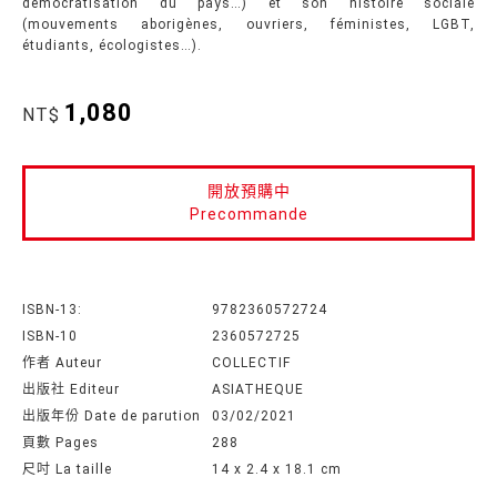
démocratisation du pays…) et son histoire sociale
(mouvements aborigènes, ouvriers, féministes, LGBT,
étudiants, écologistes…).
1,080
NT$
開放預購中
Precommande
ISBN-13:
9782360572724
ISBN-10
2360572725
作者 Auteur
COLLECTIF
出版社 Editeur
ASIATHEQUE
出版年份 Date de parution
03/02/2021
頁數 Pages
288
尺吋 La taille
14 x 2.4 x 18.1 cm