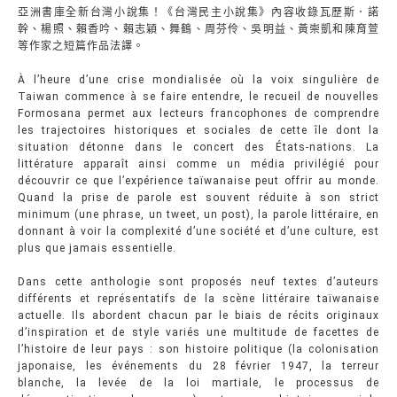
亞洲書庫全新台灣小說集！《台灣民主小說集》內容收錄瓦歷斯．諾
幹、楊照、賴香吟、賴志穎、舞鶴、周芬伶、吳明益、黃崇凱和陳育萱
等作家之短篇作品法譯。
À l’heure d’une crise mondialisée où la voix singulière de
Taiwan commence à se faire entendre, le recueil de nouvelles
Formosana permet aux lecteurs francophones de comprendre
les trajectoires historiques et sociales de cette île dont la
situation détonne dans le concert des États-nations. La
littérature apparaît ainsi comme un média privilégié pour
découvrir ce que l’expérience taïwanaise peut offrir au monde.
Quand la prise de parole est souvent réduite à son strict
minimum (une phrase, un tweet, un post), la parole littéraire, en
donnant à voir la complexité d’une société et d’une culture, est
plus que jamais essentielle.
Dans cette anthologie sont proposés neuf textes d’auteurs
différents et représentatifs de la scène littéraire taïwanaise
actuelle. Ils abordent chacun par le biais de récits originaux
d’inspiration et de style variés une multitude de facettes de
l’histoire de leur pays : son histoire politique (la colonisation
japonaise, les événements du 28 février 1947, la terreur
blanche, la levée de la loi martiale, le processus de