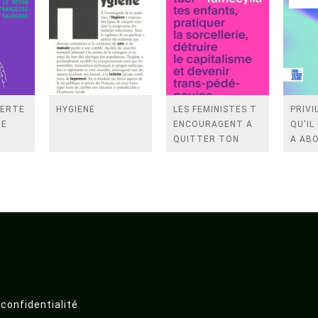
VERTE
HYGIENE
LES FEMINISTES T
PRIVI
DE
ENCOURAGENT A
QU'IL
QUITTER TON
A ABO
MARI, TUER TES
ENFANTS,
PRATIQUER LA
SORCELLERIE,
DETRUIR
 confidentialité