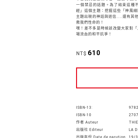
一個禁忌的話題。為了結束這種不公平
經」這個主題：挖掘這些「神風細
主題出現的神話與迷信……還有其
救我們性命的！
嘿！差不多是時候該改變大家對「
場流血的和平抗爭！
610
NT$
ISBN-13:
978
ISBN-10
270
作者 Auteur
THI
出版社 Editeur
LA 
出版年份 Date de parution
19/3