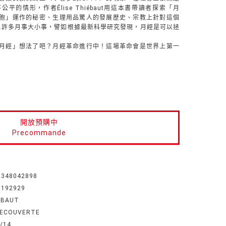
的情形，作者Élise Thiébaut用這本書帶讀者探索「月
胞」運作的秘密、生理用品驚人的發展歷史、宗教上針對這個
他許多月事大小事，譬如根據最新科學研究發現，月經是可以拯
月經」想法了吧？月經革命進行中！這場革命會是世界上第一
開放預購中
Precommande
2348042898
7192929
EBAUT
DECOUVERTE
/14