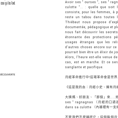
Avoir ses " ourses ", ses " rag
culotte "... : quelle que soi
consiste, pour les femmes, à 
reste un tabou dans toutes le
Thiébaut nous propose d'exp
documentée, pédagogique et plei
nous fait découvrir les secret
étonnante des protections pé
usages étranges que les reli
d'autres choses encore sur ce f
pourrait bien être un élixir de 
Alors, l'heure est-elle venue d
cas, est en marche. Et ce ser
sanglante et pacifique.
月經革命進行中!這場革命會是世
《這是我的血：月經小史、擁有月經和產
大姨媽、好朋友、「那個」來……妳怎麼稱
ses " ragnagnas （月經的口語說法
dans sa culotte （內褲裡有一支
不管我們怎麼稱呼它，這個每個月