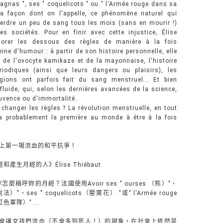
nagnas ", ses " coquelicots " ou " l'Armée rouge dans sa
t la façon dont on l'appelle, ce phénomène naturel qui
perdre un peu de sang tous les mois (sans en mourir !)
s sociétés. Pour en finir avec cette injustice, Élise
lorer les dessous des règles de manière à la fois
ne d'humour : à partir de son histoire personnelle, elle
s de l'ovocyte kamikaze et de la mayonnaise, l'histoire
riodiques (ainsi que leurs dangers ou plaisirs), les
gions ont parfois fait du sang menstruel... Et bien
luide, qui, selon les dernières avancées de la science,
jouvence ou d'immortalité.
e changer les règles ? La révolution menstruelle, en tout
a probablement la première au monde à être à la fois
界上第一場流血的和平抗爭！
生月經的人》Élise Thiébaut
呼妳的月經？法國使用Avoir ses " ourses （熊）"、
）"、ses " coquelicots（罌粟花） "或" l'Armée rouge
紅色軍隊）" ...
會讓女孩們流血（不會多到死人！）的現象，在社會上依然是