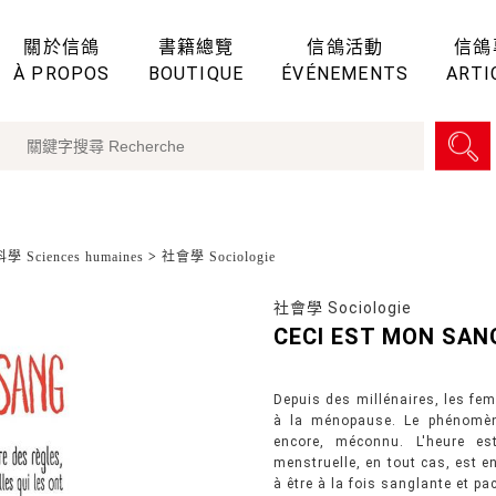
關於信鴿
書籍總覽
信鴿活動
信鴿
À PROPOS
BOUTIQUE
ÉVÉNEMENTS
ARTI
 Sciences humaines
>
社會學 Sociologie
社會學 Sociologie
CECI EST MON SAN
Depuis des millénaires, les fe
à la ménopause. Le phénomène
encore, méconnu. L'heure es
menstruelle, en tout cas, est 
à être à la fois sanglante et pac