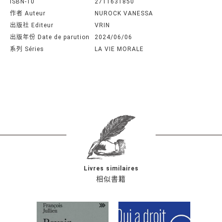
ISBN-10
2711631850
作者 Auteur
NUROCK VANESSA
出版社 Editeur
VRIN
出版年份 Date de parution
2024/06/06
系列 Séries
LA VIE MORALE
Livres similaires
相似書籍