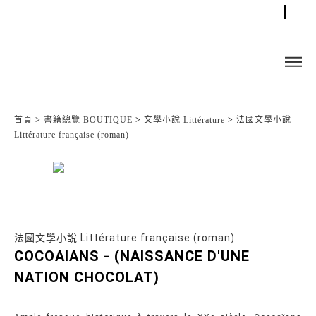
首頁
>
書籍總覽 BOUTIQUE
>
文學小說 Littérature
>
法國文學小說
Littérature française (roman)
法國文學小說 Littérature française (roman)
COCOAIANS - (NAISSANCE D'UNE
NATION CHOCOLAT)