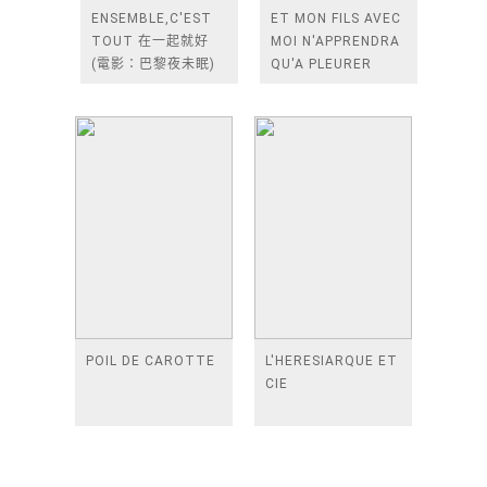
ENSEMBLE,C'EST
ET MON FILS AVEC
TOUT 在一起就好
MOI N'APPRENDRA
(電影：巴黎夜未眠)
QU'A PLEURER
POIL DE CAROTTE
L'HERESIARQUE ET
CIE