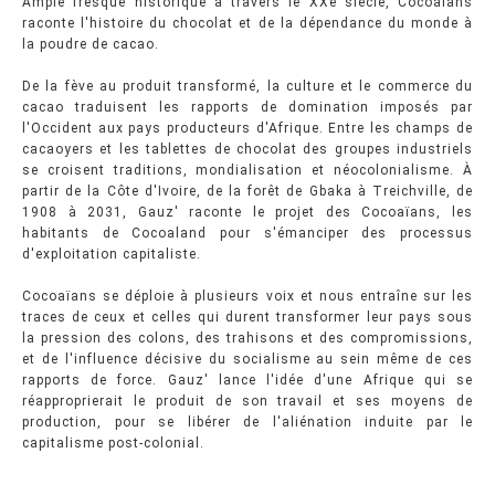
Ample fresque historique à travers le XXe siècle, Cocoaïans
raconte l'histoire du chocolat et de la dépendance du monde à
la poudre de cacao.
De la fève au produit transformé, la culture et le commerce du
cacao traduisent les rapports de domination imposés par
l'Occident aux pays producteurs d'Afrique. Entre les champs de
cacaoyers et les tablettes de chocolat des groupes industriels
se croisent traditions, mondialisation et néocolonialisme. À
partir de la Côte d'Ivoire, de la forêt de Gbaka à Treichville, de
1908 à 2031, Gauz' raconte le projet des Cocoaïans, les
habitants de Cocoaland pour s'émanciper des processus
d'exploitation capitaliste.
Cocoaïans se déploie à plusieurs voix et nous entraîne sur les
traces de ceux et celles qui durent transformer leur pays sous
la pression des colons, des trahisons et des compromissions,
et de l'influence décisive du socialisme au sein même de ces
rapports de force. Gauz' lance l'idée d'une Afrique qui se
réapproprierait le produit de son travail et ses moyens de
production, pour se libérer de l'aliénation induite par le
capitalisme post-colonial.