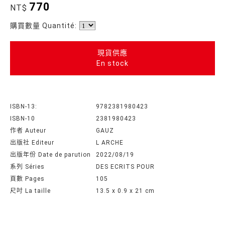
770
NT$
購買數量 Quantité:
現貨供應
En stock
ISBN-13:
9782381980423
ISBN-10
2381980423
作者 Auteur
GAUZ
出版社 Editeur
L ARCHE
出版年份 Date de parution
2022/08/19
系列 Séries
DES ECRITS POUR
頁數 Pages
105
尺吋 La taille
13.5 x 0.9 x 21 cm