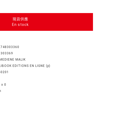
現貨供應
En stock
2748303360
8303369
MEDIENE MALIK
IBOOK EDITIONS EN LIGNE (p)
40201
0 x 0
n