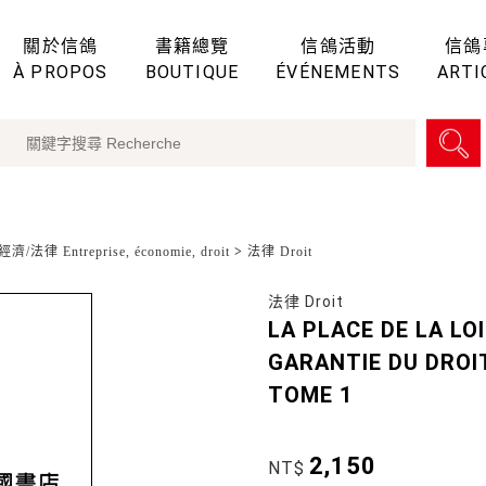
關於信鴿
書籍總覽
信鴿活動
信鴿
À PROPOS
BOUTIQUE
ÉVÉNEMENTS
ARTI
濟/法律 Entreprise, économie, droit
>
法律 Droit
法律 Droit
LA PLACE DE LA LO
GARANTIE DU DROI
TOME 1
2,150
NT$