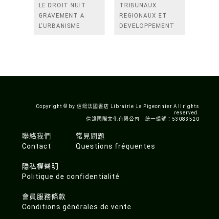
LE DROIT NUIT
TRIBUNAUX
GRAVEMENT A
REGIONAUX ET
L'URBANISME
DEVELOPPEMENT
DU DROIT
INTERNATIONAL :
EN HOMMAGE AU
PROFESSEUR
KAMOTO
Copyright © by 信鴿法國書店 Librairie Le Pigeonnier All rights
reserved.
信鴿國際文化有限公司 統一編號：53083520
聯絡我們
常見問題
Contact
Questions fréquentes
隱私權聲明
Politique de confidentialité
會員服務條款
Conditions générales de vente