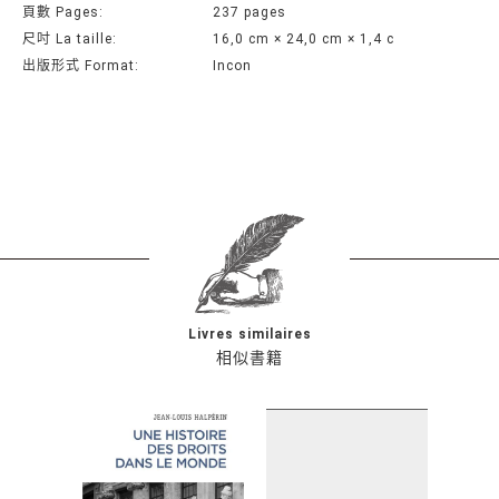
頁數 Pages:
237 pages
尺吋 La taille:
16,0 cm × 24,0 cm × 1,4 c
出版形式 Format:
Incon
Livres similaires
相似書籍