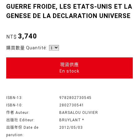
GUERRE FROIDE, LES ETATS-UNIS ET LA
GENESE DE LA DECLARATION UNIVERSE
3,740
NT$
購買數量 Quantité:
現貨供應
En stock
ISBN-13:
9782802730545
ISBN-10:
2802730541
作者 Auteur:
BARSALOU OLIVIER
出版社 Editeur:
BRUYLANT *
出版年份 Date de
2012/05/03
parution: