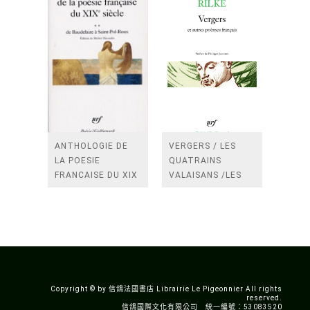
ANTHOLOGIE DE
VERGERS / LES
LA POESIE
QUATRAINS
FRANCAISE DU XIX
VALAISANS /LES
SIECLE (TOME 2-DE
ROSES /LES
BAUDELAIRE A
FENETRES
SAINT-POL-ROUX)
/TENDRES IMPOTS
A LA FRANCE
Copyright © by 信鴿法國書店 Librairie Le Pigeonnier All rights
reserved.
信鴿國際文化有限公司 統一編號：53083520