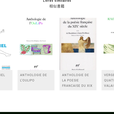
Livres similaires
相似書籍
IEL
ANTHOLOGIE DE
ANTHOLOGIE DE
VERGE
L'OULIPO
LA POESIE
QUAT
FRANCAISE DU XIX
VALAI
SIECLE (TOME 2-DE
ROSES
BAUDELAIRE A
FENE
SAINT-POL-ROUX)
/TEN
A LA 