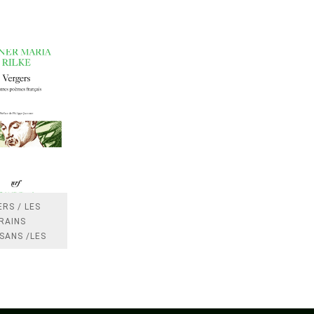
RS / LES
RAINS
SANS /LES
 /LES
TRES
DRES IMPOTS
FRANCE