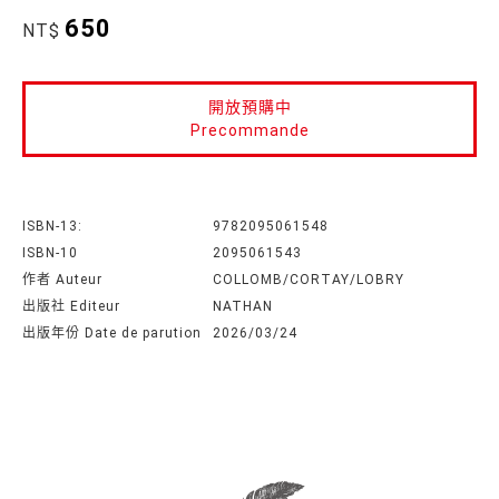
650
NT$
開放預購中
Precommande
ISBN-13:
9782095061548
ISBN-10
2095061543
作者 Auteur
COLLOMB/CORTAY/LOBRY
出版社 Editeur
NATHAN
出版年份 Date de parution
2026/03/24