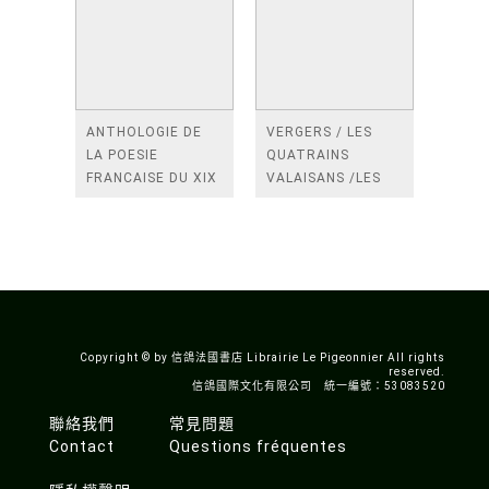
ANTHOLOGIE DE
VERGERS / LES
LA POESIE
QUATRAINS
FRANCAISE DU XIX
VALAISANS /LES
SIECLE (TOME 2-DE
ROSES /LES
BAUDELAIRE A
FENETRES
SAINT-POL-ROUX)
/TENDRES IMPOTS
A LA FRANCE
Copyright © by 信鴿法國書店 Librairie Le Pigeonnier All rights
reserved.
信鴿國際文化有限公司 統一編號：53083520
聯絡我們
常見問題
Contact
Questions fréquentes