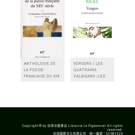
ANTHOLOGIE DE
VERGERS / LES
LA POESIE
QUATRAINS
FRANCAISE DU XIX
VALAISANS /LES
SIECLE (TOME 2-DE
ROSES /LES
BAUDELAIRE A
FENETRES
SAINT-POL-ROUX)
/TENDRES IMPOTS
A LA FRANCE
Copyright © by 信鴿法國書店 Librairie Le Pigeonnier All rights
reserved.
信鴿國際文化有限公司 統一編號：53083520