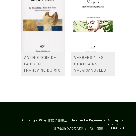
ANTHOLOGIE DE
VERGERS / LES
LA POESIE
QUATRAINS
FRANCAISE DU XIX
VALAISANS /LES
SIECLE (TOME 2-DE
ROSES /LES
BAUDELAIRE A
FENETRES
SAINT-POL-ROUX)
/TENDRES IMPOTS
A LA FRANCE
Copyright © by 信鴿法國書店 Librairie Le Pigeonnier All rights
reserved.
信鴿國際文化有限公司 統一編號：53083520