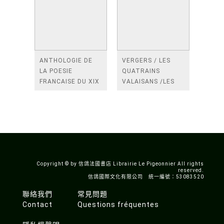
ANTHOLOGIE DE
VERGERS / LES
LA POESIE
QUATRAINS
FRANCAISE DU XIX
VALAISANS /LES
SIECLE (TOME 2-DE
ROSES /LES
BAUDELAIRE A
FENETRES
SAINT-POL-ROUX)
/TENDRES IMPOTS
A LA FRANCE
Copyright © by 信鴿法國書店 Librairie Le Pigeonnier All rights
reserved.
信鴿國際文化有限公司 統一編號：53083520
聯絡我們
常見問題
Contact
Questions fréquentes