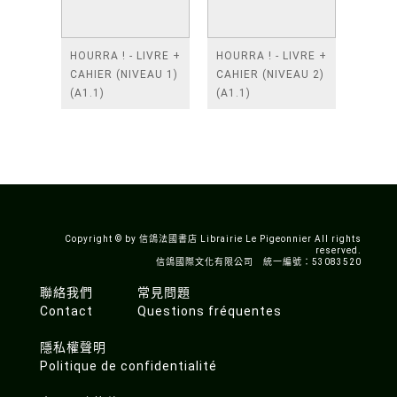
HOURRA ! - LIVRE +
HOURRA ! - LIVRE +
CAHIER (NIVEAU 1)
CAHIER (NIVEAU 2)
(A1.1)
(A1.1)
Copyright © by 信鴿法國書店 Librairie Le Pigeonnier All rights
reserved.
信鴿國際文化有限公司 統一編號：53083520
聯絡我們
常見問題
Contact
Questions fréquentes
隱私權聲明
Politique de confidentialité