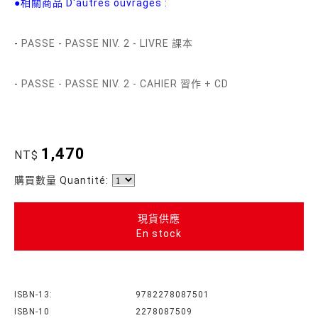
●相關商品 D'autres ouvrages :
-
PASSE - PASSE NIV. 2 - LIVRE 課本
-
PASSE - PASSE NIV. 2 - CAHIER 習作 + CD
1,470
NT$
購買數量 Quantité:
現貨供應
En stock
ISBN-13:
9782278087501
ISBN-10
2278087509