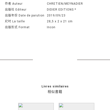
作者 Auteur
CHRETIEN/MEYNADIER
出版社 Editeur
DIDIER EDITIONS *
出版年份 Date de parution
2019/09/23
尺吋 La taille
28,5 x 2 x 21 cm
出版形式 Format
Incon
Livres similaires
相似書籍