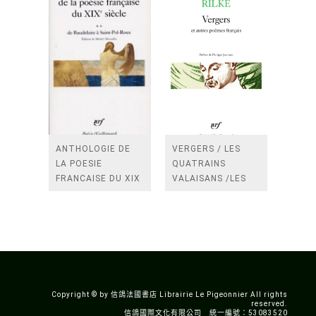
ANTHOLOGIE DE
VERGERS / LES
LA POESIE
QUATRAINS
FRANCAISE DU XIX
VALAISANS /LES
SIECLE (TOME 2-DE
ROSES /LES
BAUDELAIRE A
FENETRES
SAINT-POL-ROUX)
/TENDRES IMPOTS
A LA FRANCE
Copyright © by 信鴿法國書店 Librairie Le Pigeonnier All rights
reserved.
信鴿國際文化有限公司 統一編號：53083520