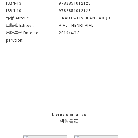
ISBN-13:
9782851012128
ISBN-10:
9782851012128
作者 Auteur:
TRAUTWEIN JEAN-JACQU
出版社 Editeur:
VIAL - HENRI VIAL
出版年份 Date de
2019/4/18
parution:
Livres similaires
相似書籍