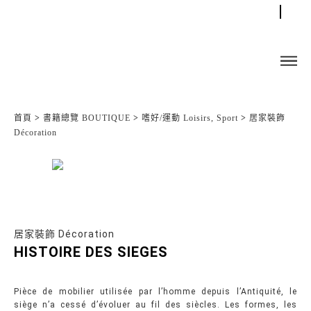
首頁
>
書籍總覽 BOUTIQUE
>
嗜好/運動 Loisirs, Sport
>
居家裝飾
Décoration
居家裝飾 Décoration
HISTOIRE DES SIEGES
Pièce de mobilier utilisée par l’homme depuis l’Antiquité, le
siège n’a cessé d’évoluer au fil des siècles. Les formes, les