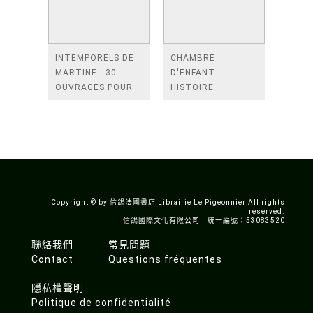
INTEMPORELS DE
CHAMBRE
MARTINE - 30
D'ENFANT -
OUVRAGES POUR
HISTOIRE
ENFANTS DE 2 A 8
ANECDOTES
ANS
DECORATION
MOBILIER
CONSEILS
PRATIQUES.
Copyright © by 信鴿法國書店 Librairie Le Pigeonnier All rights
reserved.
信鴿國際文化有限公司 統一編號：53083520
聯絡我們
常見問題
Contact
Questions fréquentes
隱私權聲明
Politique de confidentialité