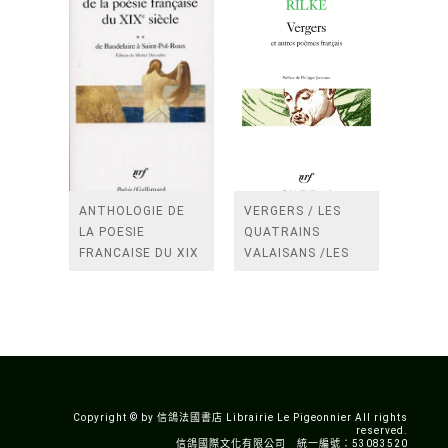
ANTHOLOGIE DE
VERGERS / LES
LA POESIE
QUATRAINS
FRANCAISE DU XIX
VALAISANS /LES
SIECLE (TOME 2-DE
ROSES /LES
BAUDELAIRE A
FENETRES
SAINT-POL-ROUX)
/TENDRES IMPOTS
A LA FRANCE
Copyright © by 信鴿法國書店 Librairie Le Pigeonnier All rights
reserved.
信鴿國際文化有限公司 統一編號：53083520